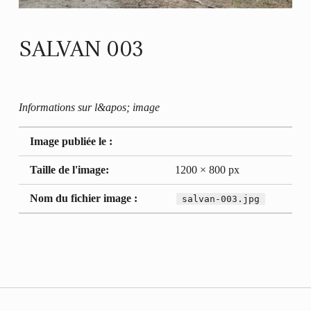
SALVAN 003
Informations sur l&apos; image
Image publiée le :
Taille de l'image:
1200 × 800 px
Nom du fichier image :
salvan-003.jpg
Retour à la navigation principale
Navigation de l’article