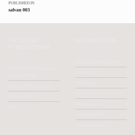
PUBLISHED IN
salvan 003
OUTILS ET
INFORMATION
PUBLICATIONS
Qui sommes-nous ?
Système d’information
Historique
géographique
Contact
Calcul d’écoulement
Clients
Publications
Réalisations
AVAC
Les nouvelles
Toraval Suisse