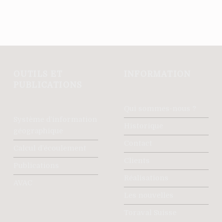
Retour à la navigation principale
OUTILS ET
INFORMATION
PUBLICATIONS
Qui sommes-nous ?
Système d’information
Historique
géographique
Contact
Calcul d’écoulement
Clients
Publications
Réalisations
AVAC
Les nouvelles
Toraval Suisse