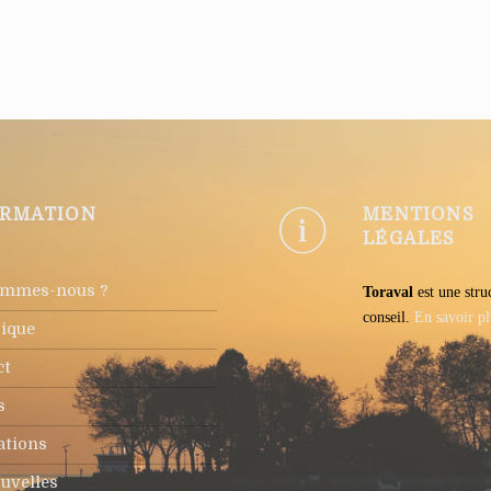
ORMATION
MENTIONS
LÉGALES
ommes-nous ?
Toraval
est une stru
conseil.
En savoir pl
rique
ct
s
ations
uvelles