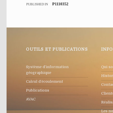
P1110352
PUBLISHED IN
OUTILS ET PUBLICATIONS
INF
Système d’information
Qui s
géographique
Histo
Calcul d’écoulement
Conta
Publications
Client
AVAC
Réalis
Les no