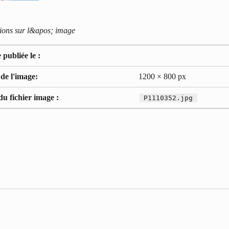
ions sur l&apos; image
publiée le :
 de l'image:
1200 × 800 px
u fichier image :
P1110352.jpg
ale