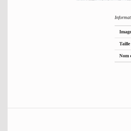
Informat
Image 
Taille
Nom d
Retour à la navigation princip
Navigation de l’article