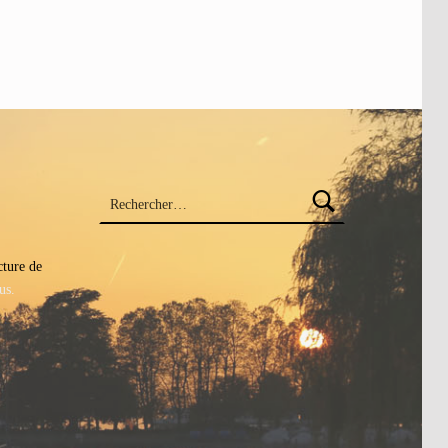
Rechercher :
cture de
us.