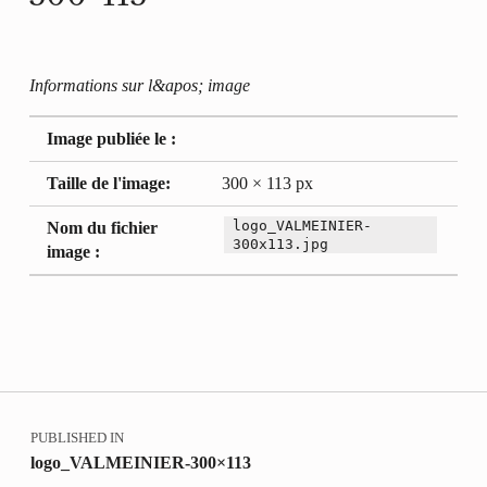
Informations sur l&apos; image
Image publiée le :
Taille de l'image:
300 × 113 px
logo_VALMEINIER-
Nom du fichier
300x113.jpg
image :
Retour à la navigation principale
Navigation de l’article
PUBLISHED IN
logo_VALMEINIER-300×113