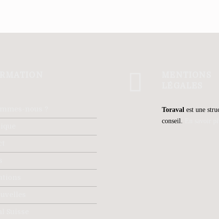
ORMATION
MENTIONS
LÉGALES
ommes-nous ?
Toraval
est une stru
conseil.
En savoir pl
rique
ct
s
ations
uvelles
l Suisse