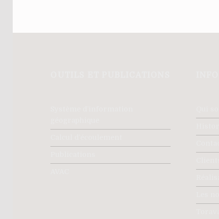
OUTILS ET PUBLICATIONS
INF
Système d’information
Qui s
géographique
Histo
Calcul d’écoulement
Conta
Publications
Client
AVAC
Réalis
Les no
Torava