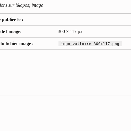
ions sur l&apos; image
publiée le :
 de l'image:
300 × 117 px
u fichier image :
logo_valloire-300x117.png
ale