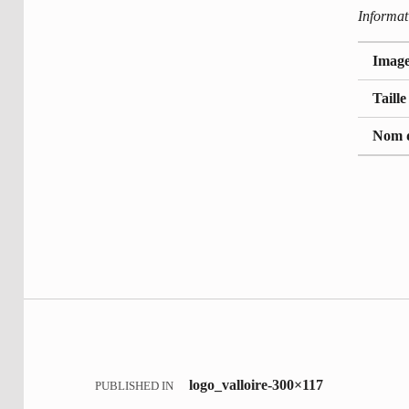
Informat
Image 
Taille
Nom d
Retour à la navigation princip
Navigation de l’article
logo_valloire-300×117
PUBLISHED IN