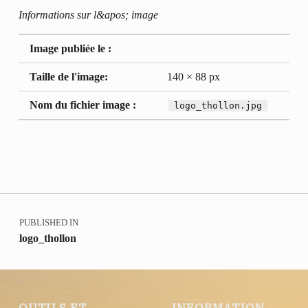
Informations sur l&apos; image
Image publiée le :
Taille de l'image:
140 × 88 px
Nom du fichier image :
logo_thollon.jpg
Retour à la navigation principale
Navigation de l’article
PUBLISHED IN
logo_thollon