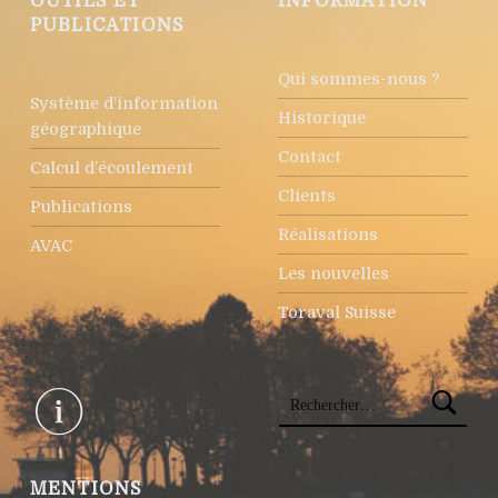
OUTILS ET
INFORMATION
PUBLICATIONS
Qui sommes-nous ?
Système d’information
Historique
géographique
Contact
Calcul d’écoulement
Clients
Publications
Réalisations
AVAC
Les nouvelles
Toraval Suisse
Rechercher :
MENTIONS