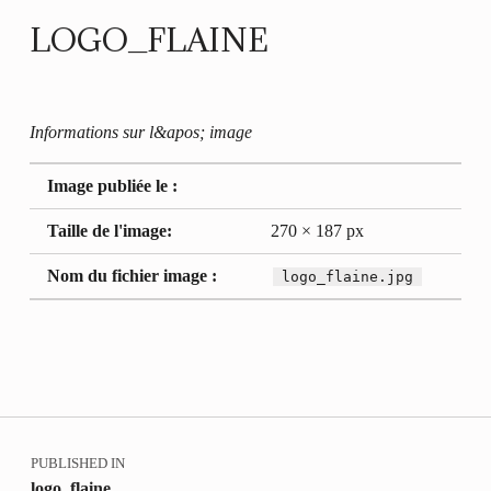
LOGO_FLAINE
Informations sur l&apos; image
Image publiée le :
Taille de l'image:
270 × 187 px
Nom du fichier image :
logo_flaine.jpg
Retour à la navigation principale
Navigation de l’article
PUBLISHED IN
logo_flaine