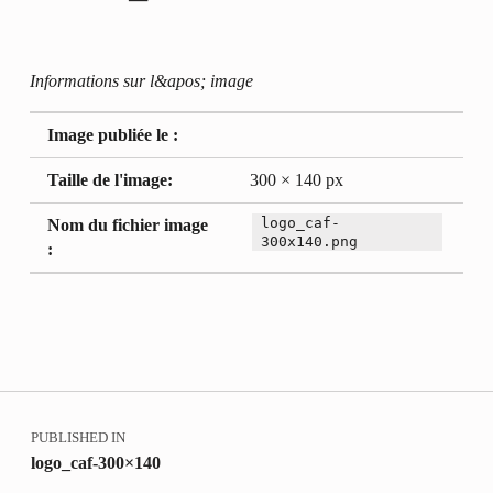
Informations sur l&apos; image
Image publiée le :
Taille de l'image:
300 × 140 px
logo_caf-
Nom du fichier image
300x140.png
:
Retour à la navigation principale
Navigation de l’article
PUBLISHED IN
logo_caf-300×140