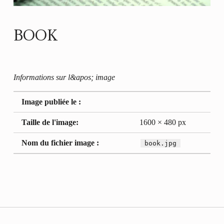
BOOK
Informations sur l&apos; image
Image publiée le :
Taille de l'image:
1600 × 480 px
Nom du fichier image :
book.jpg
Retour à la navigation principale
Navigation de l’article