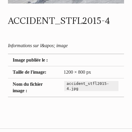
ACCIDENT_STFL2015-4
Informations sur l&apos; image
Image publiée le :
Taille de l'image:
1200 × 800 px
accident_stfl2015-
Nom du fichier
4.jpg
image :
Retour à la navigation principale
Navigation de l’article