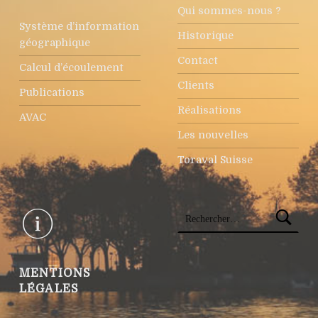
Qui sommes-nous ?
Système d’information
Historique
géographique
Contact
Calcul d’écoulement
Clients
Publications
Réalisations
AVAC
Les nouvelles
Toraval Suisse
Rechercher :
MENTIONS
LÉGALES